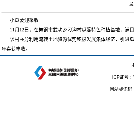
发
小瓜蒌迎采收
11月12日，在舞钢市武功乡刁沟村瓜蒌特色种植基地，满
该村充分利用流转土地资源优势积极发展集体经济，引进瓜蒌
年喜获丰收。
ICP证号：
网站标识码：