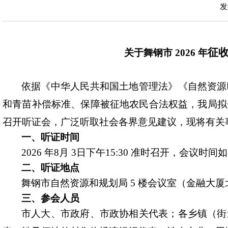
发
征
关于舞钢市
2026
年
依据《中华人民共和国土地管理法》《自然资源
和青苗补偿标准
、保障被征地农民合法权益，我局拟
召开听证会，广泛听取社会各界意见建议，
现将有
关
一、听证时间
2026
年
8
月
3
日下午
15:
3
0
准时召开，会议时间如
二、听证地点
舞钢市自然资源和规划局
5
楼会议室（金融大厦
三、参会人员
市人大、市政府、市政协相关代表；各乡镇（街