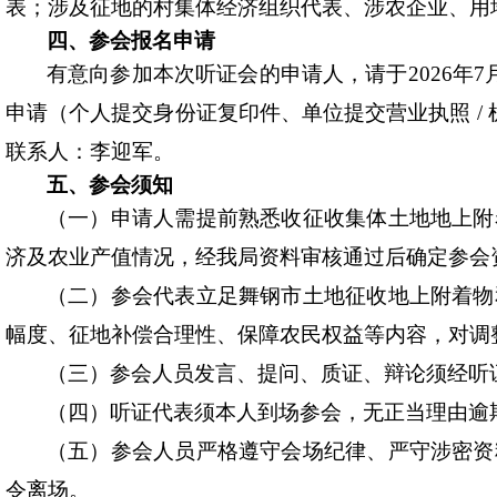
表；涉及征地的村集体经济组织代表、涉农企业、用
四、参会报名申请
有意向参加本次听证会的申请人，请于
2026
年
7
申请（个人提交身份证复印件、单位提交营业执照
/
联系人：李迎军
。
五
、参
会须知
（一）申请人需提前熟悉
收
征收集体土地地上附
济及农业产值情况，经我局资料审核通过后确定参会
（二）参会代表立足舞钢市土地征收
地上
附着物
幅度
、征地补偿合理性、保障农民权益等内容，对调
（三）参会人员发言、提问、质证、辩论须经听
（四）听证代表须本人到场参会，无正当理由逾
（五）参会人员严格遵守会场纪律、严守涉密资
令离场。