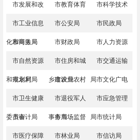
市发展和改
市教育体育
市科学技术
革委员会
市工业信息
局
市公安局
局
市民政局
化和商务局
市司法局
市财政局
市人力资源
市自然资源
市住房和城
和社会保障局
市交通运输
和规划局
市水利局
乡建设局
市农业农村
局
市文化广电
市卫生健康
局
市退役军人
和旅游局
市应急管理
委员会
市审计局
事务局
市市场监督
局
市统计局
市医疗保障
管理局
市林业局
市信访局