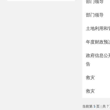
部门领导
部门领导
土地利用和
年度财政预
政府信息公
告
救灾
救灾
当前第
5
页 | 共 7