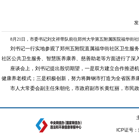
发
8月21日，市委书记刘文祥带队前往郑州大学第五附属医院福华街
刘书记一行实地参观了郑州五附院直属福华街社区卫生服
社区公共卫生服务、智慧医养康养、慈善助老等方面进行了深
座谈会上，刘书记提出殷切期望，一是双方建立合作推进
健康养老模式；三是积极创新，努力将舞钢市打造为全省医养
市人大常委会副主任朱朝伦，市政府副市长黄红丽，市民
ICP证号：