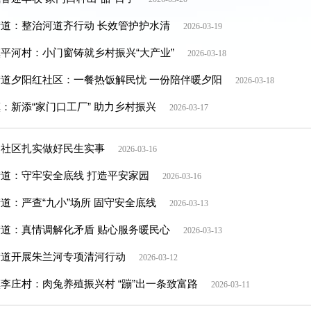
道：整治河道齐行动 长效管护护水清
2026-03-19
平河村：小门窗铸就乡村振兴“大产业”
2026-03-18
道夕阳红社区：一餐热饭解民忧 一份陪伴暖夕阳
2026-03-18
：新添“家门口工厂” 助力乡村振兴
2026-03-17
多社区扎实做好民生实事
2026-03-16
道：守牢安全底线 打造平安家园
2026-03-16
道：严查“九小”场所 固守安全底线
2026-03-13
道：真情调解化矛盾 贴心服务暖民心
2026-03-13
街道开展朱兰河专项清河行动
2026-03-12
李庄村：肉兔养殖振兴村 “蹦”出一条致富路
2026-03-11