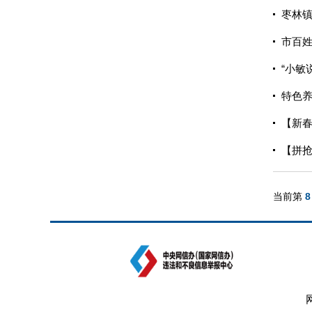
枣林镇
市百
“小敏
特色养
【新春
【拼抢
当前第
8