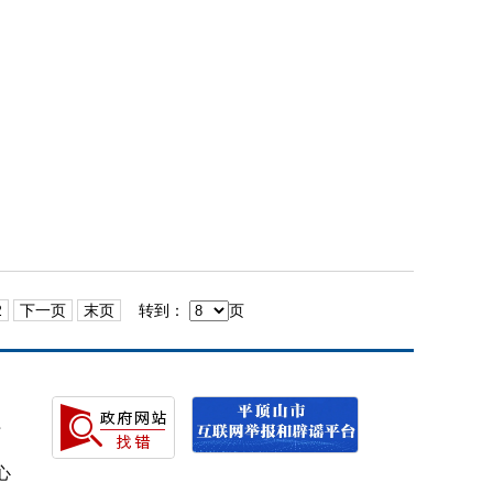
2
下一页
末页
转到：
页
号
心