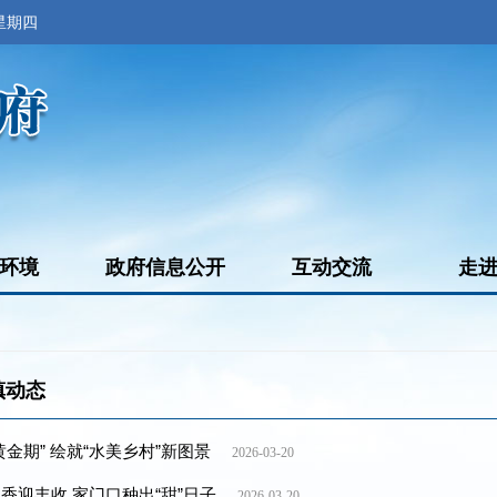
 星期四
环境
政府信息公开
互动交流
走
镇动态
黄金期” 绘就“水美乡村”新图景
2026-03-20
香迎丰收 家门口种出“甜”日子
2026-03-20