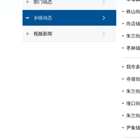
部门动态
铁山街
乡镇动态
尚店镇
视频新闻
朱兰街
枣林镇
我市
寺坡街
朱兰街
垭口街
朱兰
尹集镇