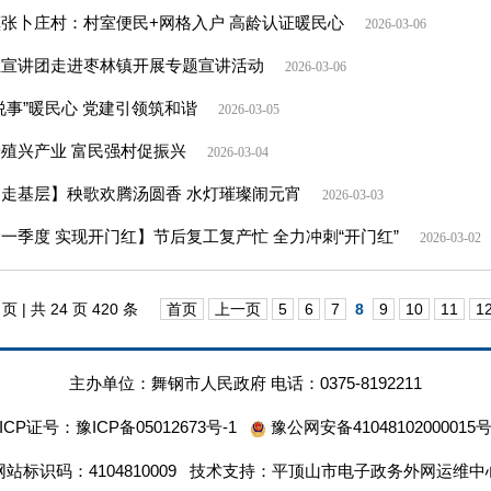
张卜庄村：村室便民+网格入户 高龄认证暖民心
2026-03-06
姓宣讲团走进枣林镇开展专题宣讲活动
2026-03-06
说事”暖民心 党建引领筑和谐
2026-03-05
殖兴产业 富民强村促振兴
2026-03-04
走基层】秧歌欢腾汤圆香 水灯璀璨闹元宵
2026-03-03
一季度 实现开门红】节后复工复产忙 全力冲刺“开门红”
2026-03-02
页 | 共 24 页 420 条
首页
上一页
5
6
7
8
9
10
11
1
主办单位：舞钢市人民政府 电话：0375-8192211
ICP证号：
豫ICP备05012673号-1
豫公网安备41048102000015
网站标识码：4104810009 技术支持：平顶山市电子政务外网运维中