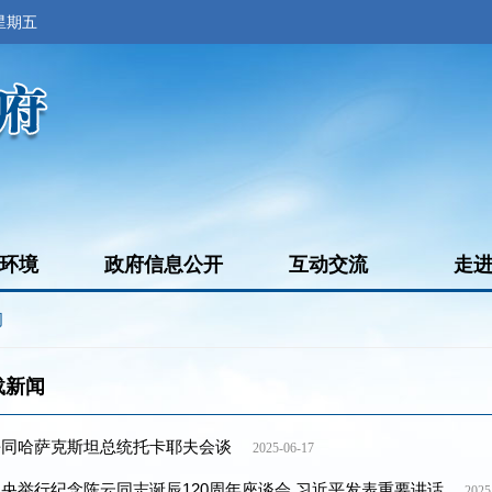
 星期五
环境
政府信息公开
互动交流
走
闻
载新闻
平同哈萨克斯坦总统托卡耶夫会谈
2025-06-17
央举行纪念陈云同志诞辰120周年座谈会 习近平发表重要讲话
2025