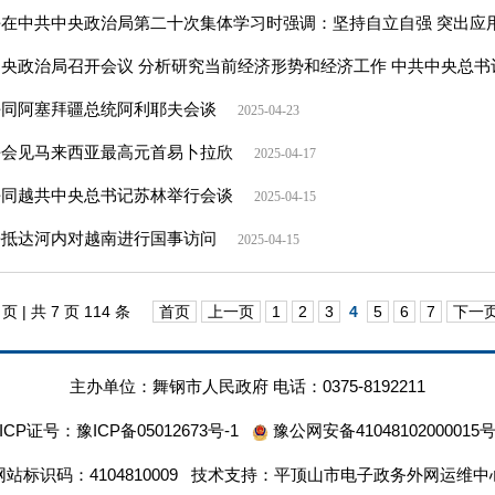
在中共中央政治局第二十次集体学习时强调：坚持自立自强 突出应
央政治局召开会议 分析研究当前经济形势和经济工作 中共中央总
平同阿塞拜疆总统阿利耶夫会谈
2025-04-23
平会见马来西亚最高元首易卜拉欣
2025-04-17
平同越共中央总书记苏林举行会谈
2025-04-15
平抵达河内对越南进行国事访问
2025-04-15
页 | 共 7 页 114 条
首页
上一页
1
2
3
4
5
6
7
下一
主办单位：舞钢市人民政府 电话：0375-8192211
ICP证号：
豫ICP备05012673号-1
豫公网安备41048102000015
网站标识码：4104810009 技术支持：平顶山市电子政务外网运维中