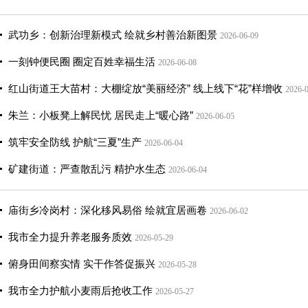
武功乡：创新治理新模式 绘就乡村善治新图景
2026-06-09
一刻钟便民圈 圈定百姓幸福生活
2026-06-08
红山街道王大苗村：大棚绽放“美丽经济” 线上线下“花”样增收
2026-
朱兰：小板凳上解民忧 居民走上“暖心路”
2026-06-05
筑牢安全防线 护航“三夏”生产
2026-06-04
矿建街道：严查散乱污 精护水生态
2026-06-04
庙街乡冷岗村：深化移风易俗 绘就宜居画卷
2026-06-02
我市全力提升养老服务质效
2026-05-29
俯身田间察实情 实干作答促振兴
2026-05-28
我市全力护航小麦雨后抢收工作
2026-05-27